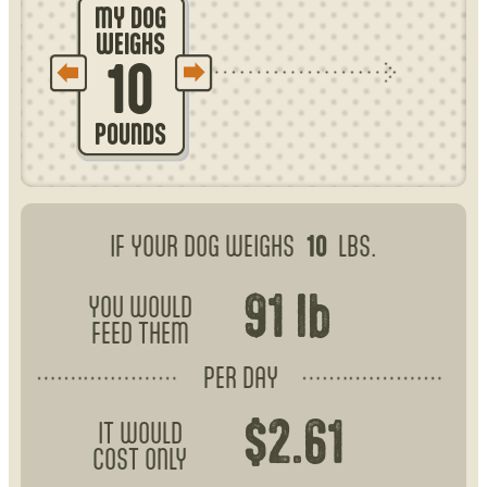
MY DOG
WEIGHS
10
POUNDS
IF YOUR DOG WEIGHS
10
LBS.
91
lb
YOU WOULD
FEED THEM
PER DAY
$
2.61
IT WOULD
COST ONLY